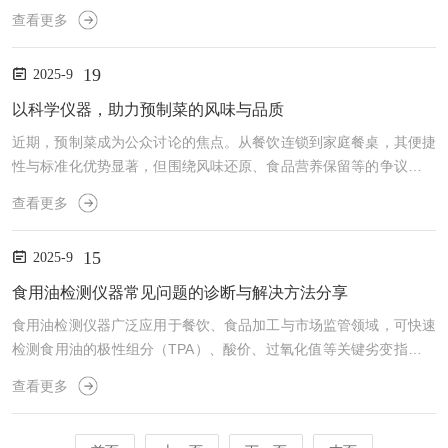
消解环境下，仪器常出现消解不全、程序中断、泄漏报警等问题。掌
查看更多
握高通量微波消解仪常见故障现象的排解方法，是保障实验安全与数
据准确的关键。问题一：消解罐无法密封或运行中泄漏这是最常见且
19
2025-9
危险的问题。首要检查密封组件：确认消解罐的内衬杯（PTFE或PF
A）是否变形、开裂或老化；检查密封盖的O型圈是否破损、扭曲或
以科学仪器，助力预制菜的风味与品质
有杂质。每次使用后必须清洁O型圈沟槽，涂抹专用硅脂润滑。...
近期，预制菜成为公众讨论的焦点。从餐饮连锁到家庭餐桌，其便捷
性与标准化优势显著，但围绕风味还原、食品营养保留等的争议也持
续不断。在标准化效率与传统锅气看似矛盾的背后，科学分析与精准
查看更多
检测也是破局的关键一环。海能技术提供从原料筛选、风味设计到加
工制作、品质控制等流程的分析检测仪器与解决方案，为预制菜的风
15
2025-9
味优化、品质合规与成分鉴定等提供坚实数据支撑。气相离子迁移谱
（GC-IMS）联用仪食品风味分析不仅对保持和提升预制菜等食品品
食用油检测仪器常见问题的诊断与解决方法分享
质至关重要，而且对满足消费者的感官体验和推动食品科学的发...
食用油检测仪器广泛应用于餐饮、食品加工与市场监管领域，可快速
检测食用油的极性组分（TPA）、酸价、过氧化值等关键劣变指标，
判断油品是否过度加热或重复使用。然而，在高温、油烟复杂的环境
查看更多
中，常因探头污染、校准失准或操作不当导致读数异常、误报警或设
备损坏。掌握食用油检测仪器常见问题的诊断与解决方法，是确保其
结果可信的关键。1、测量数值漂移或重复性差排查探头是否污染。