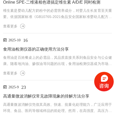
Online SPE-二维液相色谱搞定维生素 A/D/E 同时检测
维生素是婴幼儿配方奶粉中的必需营养成分，对婴儿生长发育至关重
要。依据国家标准《GB10765-2021食品安全国家标准婴幼儿配方食
品》和《GB10766-2021食品安全国家标准较大婴儿配方食品》等的
查看更多
规定，婴幼儿配方奶粉中必须添加14种维生素，其中包括脂溶性维生
素A、D、E。维生素A具有支持视力发育（如预防夜盲症）和免疫系
16
2025-10
统*的功效；维生素D可促进钙吸收，强化骨骼发育；维生素E又名生
育酚，是α、β、γ和δ-生育酚等脂溶性维生素的总称，具有抗氧化作
食用油检测仪器的正确使用方法分享
用，可保护细胞免受损伤。本报告...
食用油是百姓餐桌上的必需品，其品质直接关系到食品安全与公众健
康。随着地沟油、掺假油等问题的出现，食用油检测仪器成为市场监
管、企业质控与科研分析的“智慧之眼”，可快速、准确地检测酸价、
查看更多
过氧化值、极性组分、黄曲霉毒素、农药残留等关键指标。掌握食用
油检测仪器的正确使用方法，是确保检测结果科学、公正、可追溯的
23
2025-9
关键。第一步：环境准备与仪器校准将仪器置于平稳、干燥、无强光
直射的实验台上，避免振动与电磁干扰。开机预热至规定时间（如30
高通量微波消解仪常见故障现象的排解方法分享
分钟），确保光源、传感器等部件稳定。使用标准油样或校准液...
高通量微波消解仪凭借其高效、快速、批量化处理能力，广泛应用于
环境、食品、医药等领域样品的前处理。然而，在高强度、高压力的