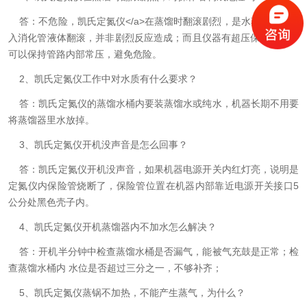
答：不危险，凯氏定氮仪</a>在蒸馏时翻滚剧烈，是水蒸气大量进
入消化管液体翻滚，并非剧烈反应造成；而且仪器有超压保护装置，
可以保持管路内部常压，避免危险。
2、凯氏定氮仪工作中对水质有什么要求？
答：凯氏定氮仪的蒸馏水桶内要装蒸馏水或纯水，机器长期不用要
将蒸馏器里水放掉。
3、凯氏定氮仪开机没声音是怎么回事？
答：凯氏定氮仪开机没声音，如果机器电源开关内红灯亮，说明是
定氮仪内保险管烧断了，保险管位置在机器内部靠近电源开关接口5
公分处黑色壳子内。
4、凯氏定氮仪开机蒸馏器内不加水怎么解决？
答：开机半分钟中检查蒸馏水桶是否漏气，能被气充鼓是正常；检
查蒸馏水桶内 水位是否超过三分之一，不够补齐；
5、凯氏定氮仪蒸锅不加热，不能产生蒸气，为什么？