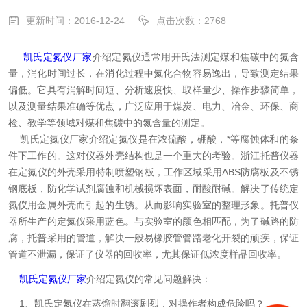
更新时间：2016-12-24
点击次数：2768
凯氏定氮仪厂家
介绍定氮仪通常用开氏法测定煤和焦碳中的氮含
量，消化时间过长，在消化过程中氮化合物容易逸出，导致测定结果
偏低。它具有消解时间短、分析速度快、取样量少、操作步骤简单，
以及测量结果准确等优点，广泛应用于煤炭、电力、冶金、环保、商
检、教学等领域对煤和焦碳中的氮含量的测定。
凯氏定氮仪厂家介绍定氮仪是在浓硫酸，硼酸，*等腐蚀体和的条
件下工作的。这对仪器外壳结构也是一个重大的考验。浙江托普仪器
在定氮仪的外壳采用特制喷塑钢板，工作区域采用ABS防腐板及不锈
钢底板，防化学试剂腐蚀和机械损坏表面，耐酸耐碱。解决了传统定
氮仪用金属外壳而引起的生锈。从而影响实验室的整理形象。托普仪
器所生产的定氮仪采用蓝色。与实验室的颜色相匹配，为了碱路的防
腐，托普采用的管道，解决一般易橡胶管管路老化开裂的顽疾，保证
管道不泄漏，保证了仪器的回收率，尤其保证低浓度样品回收率。
凯氏定氮仪厂家
介绍定氮仪的常见问题解决：
1、凯氏定氮仪在蒸馏时翻滚剧烈，对操作者构成危险吗？