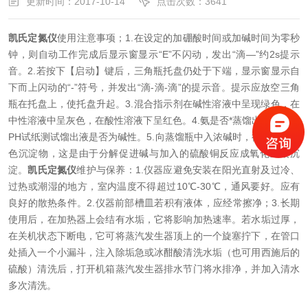
更新时间：2017-10-14
点击次数：3641
凯氏定氮仪
使用注意事项；
1.在设定的加硼酸时间或加碱时间为零秒
钟，则自动工作完成后显示窗显示“E”
不闪动，发出“滴—”约2s提示
音。
2.若按下【启动】键后，三角瓶托盘仍处于下端，显示窗显示自
下而上闪动的“-”符号，并发出“滴-滴-滴”的提示音。提示应放空三角
瓶在托盘上，使托盘升起。
3.混合指示剂在碱性溶液中呈现绿色，在
中性溶液中呈灰色，在酸性溶液下呈红色。
4.氨是否*蒸馏出来，可用
PH试纸测试馏出液是否为碱性。
5.向蒸馏瓶中入浓碱时，往往出现褐
色沉淀物，这是由于分解促进碱与加入的硫酸铜反应成氧化亚银沉
淀。
凯氏定氮仪
维护与保养：
1.仪器应避免安装在阳光直射及过冷、
过热或潮湿的地方，室内温度不得超过10℃-30℃，通风要好。应有
良好的散热条件。
2.仪器前部槽皿若积有液体，应经常擦净；
3.长期
使用后，在加热器上会结有水垢，它将影响加热速率。若水垢过厚，
在关机状态下断电，它可将蒸汽发生器顶上的一个旋塞拧下，在管口
处插入一个小漏斗，注入除垢急或冰酣酸清洗水垢（也可用西施后的
硫酸）清洗后，打开机箱蒸汽发生器排水节门将水排净，并加入清水
多次清洗。