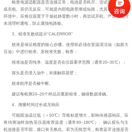
检查电源适配器是否连接正常，电池是否耗尽。尝试更换电源线
或充电。若仍无反应，可能是内部电路受潮或短路，尤其在高湿油烟
环境中。应将仪器置于干燥处静置数小时，再尝试开机。严禁在油污
未清理时通电，防止腐蚀电路板。
3、校准失败或提示“CALERROR”
校准是保证精度的核心步骤。使用前必须在室温清洁油（如新大
豆油）中进行校准。若校准失败，检查：
校准油是否纯净、温度是否在仪器要求范围（通常20–30℃）；
探头是否浸入油中，未接触容器壁；
校准程序是否被中断。
建议每检测10–20个样品后重新校准，确保数据准确。
4、测量时间过长或无响应
可能因油温过低（＜50℃）导致粘度增大，影响传感器响应。应
将待测油样加热至仪器推荐温度（通常80–180℃）。确认探头与主
机连接是否牢固，接口有无氧化。若为无线型号，检查蓝牙连接是否