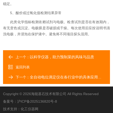
稳定。
5、酸价或过氧化值检测结果异常
此类化学指标检测依赖试剂与电极。检查试剂是否在有效期内，
有无变色或沉淀。电极膜是否破损或干燥。每次使用后应按说明书清
洗电极，并浸泡在保护液中。避免将不同项目探头混用。
以科学仪器，助力预制菜的风味与品质
上一个：
返回列表
全自动电位滴定仪在各行业中的具体应用分享
下一个：
Copyright © 2026海能基石技术有限公司 All Rights Reserved
备案号：
沪ICP备2025136820号-8
技术支持：
化工仪器网