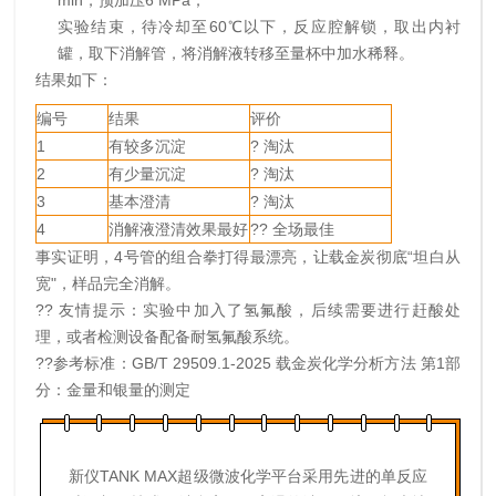
min，预加压6 MPa；
实验结束，待冷却至60℃以下，反应腔解锁，取出内衬
罐，取下消解管，将消解液转移至量杯中加水稀释。
结果如下：
编号
结果
评价
1
有较多沉淀
? 淘汰
2
有少量沉淀
? 淘汰
3
基本澄清
? 淘汰
4
消解液澄清效果最好
?? 全场最佳
事实证明，4号管的组合拳打得最漂亮，让载金炭彻底“坦白从
宽"，样品完全消解。
?? 友情提示：实验中加入了氢氟酸，后续需要进行赶酸处
理，或者检测设备配备耐氢氟酸系统。
??参考标准：GB/T 29509.1-2025 载金炭化学分析方法 第1部
分：金量和银量的测定
新仪TANK MAX超级微波化学平台采用先进的单反应