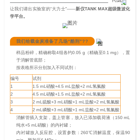
让我们请出实验室的“大力士"——
新仪TANK MAX超级微波化
学平台。
我们给载金炭准备了几场“酷刑"??
样品粉碎，精确称取4组各约0.05 g（精确至0.1 mg），置
于消解管底部；
按表格所示分别加入不同试剂：
编号
试剂
1
1.5 mL硝酸+4.5 mL盐酸+2 mL氢氟酸
2
4.5 mL硝酸+1.5 mL盐酸+2 mL氢氟酸
3
2 mL硫酸+3 mL硝酸+1 mL盐酸+2 mL氢氟酸
4
2 mL磷酸+3 mL硝酸+1 mL盐酸+2 mL氢氟酸
消解管插入支架，盖上管塞，放入已添加载荷液（150 mL
纯水+5 mL硝酸）的内衬罐；
内衬罐放入反应腔，设置参数：260℃消解温度，保温90