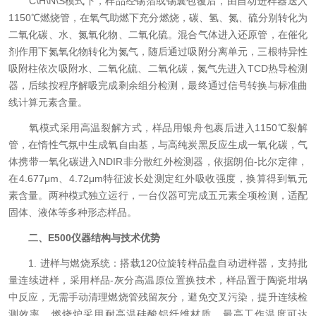
C\H\N\S模式下，样品经锡箔或锡囊包覆后，由自动进样器送入
1150℃燃烧管，在氧气助燃下充分燃烧，碳、氢、氮、硫分别转化为
二氧化碳、水、氮氧化物、二氧化硫。混合气体进入还原管，在催化
剂作用下氮氧化物转化为氮气，随后通过吸附分离单元，三根特异性
吸附柱依次吸附水、二氧化硫、二氧化碳，氮气先进入TCD热导检测
器，后续按程序解吸完成剩余组分检测，最终通过信号转换与标准曲
线计算元素含量。
氧模式采用高温裂解方式，样品用银舟包裹后进入1150℃裂解
管，在惰性气氛中生成氧自由基，与高纯炭黑反应生成一氧化碳，气
体携带一氧化碳进入NDIR非分散红外检测器，依据朗伯-比尔定律，
在4.677μm、4.72μm特征波长处测定红外吸收强度，换算得到氧元
素含量。两种模式独立运行，一台仪器可完成五元素全项检测，适配
固体、液体等多种形态样品。
二、E500仪器结构与技术优势
1. 进样与燃烧系统：搭载120位旋转样品盘自动进样器，支持批
量连续进样，采用样品-灰分高温原位置换技术，样品置于陶瓷坩埚
中反应，无需手动清理燃烧管残留灰分，避免交叉污染，提升连续检
测效率。燃烧炉采用耐高温硅酸铝纤维材质，最高工作温度可达