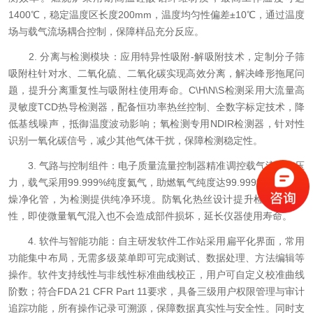
1400℃，稳定温度区长度200mm，温度均匀性偏差±10℃，通过温度
场与载气流场耦合控制，保障样品充分反应。
2. 分离与检测模块：应用特异性吸附-解吸附技术，定制分子筛
吸附柱针对水、二氧化硫、二氧化碳实现高效分离，解决峰形拖尾问
题，提升分离重复性与吸附柱使用寿命。C\H\N\S检测采用大流量高
灵敏度TCD热导检测器，配备恒功率热丝控制、全数字标定技术，降
低基线噪声，抵御温度波动影响；氧检测专用NDIR检测器，针对性
识别一氧化碳信号，减少其他气体干扰，保障检测稳定性。
3. 气路与控制组件：电子质量流量控制器精准调控载气流量与压
力，载气采用99.999%纯度氦气，助燃氧气纯度达99.999%，搭配干
燥净化管，为检测提供纯净环境。防氧化热丝设计提升检测器耐用
性，即使微量氧气混入也不会造成部件损坏，延长仪器使用寿命。
4. 软件与智能功能：自主研发软件工作站采用扁平化界面，常用
功能集中布局，无需多级菜单即可完成测试、数据处理、方法编辑等
操作。软件支持线性与非线性标准曲线校正，用户可自定义校准曲线
阶数；符合FDA 21 CFR Part 11要求，具备三级用户权限管理与审计
追踪功能，所有操作记录可溯源，保障数据真实性与安全性。同时支