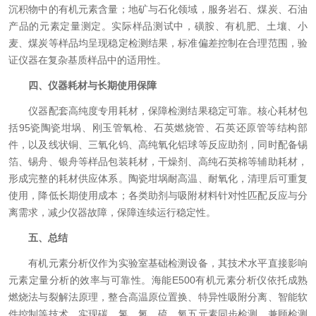
沉积物中的有机元素含量；地矿与石化领域，服务岩石、煤炭、石油
产品的元素定量测定。实际样品测试中，磺胺、有机肥、土壤、小
麦、煤炭等样品均呈现稳定检测结果，标准偏差控制在合理范围，验
证仪器在复杂基质样品中的适用性。
四、仪器耗材与长期使用保障
仪器配套高纯度专用耗材，保障检测结果稳定可靠。核心耗材包
括95瓷陶瓷坩埚、刚玉管氧枪、石英燃烧管、石英还原管等结构部
件，以及线状铜、三氧化钨、高纯氧化铝球等反应助剂，同时配备锡
箔、锡舟、银舟等样品包装耗材，干燥剂、高纯石英棉等辅助耗材，
形成完整的耗材供应体系。陶瓷坩埚耐高温、耐氧化，清理后可重复
使用，降低长期使用成本；各类助剂与吸附材料针对性匹配反应与分
离需求，减少仪器故障，保障连续运行稳定性。
五、总结
有机元素分析仪作为实验室基础检测设备，其技术水平直接影响
元素定量分析的效率与可靠性。海能E500有机元素分析仪依托成熟
燃烧法与裂解法原理，整合高温原位置换、特异性吸附分离、智能软
件控制等技术，实现碳、氢、氮、硫、氧五元素同步检测，兼顾检测