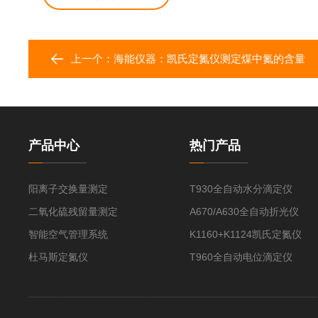
上一个：
海能仪器：凯氏定氮仪测定煤中氮的含量
产品中心
热门产品
阳离子交换量测定
T930全自动水分滴定仪
二氧化硫残留量测定
A670/A630全自动折光仪
智能空气管理系统
K1160+K1124凯氏定氮仪
杜马斯定氮仪
T960全自动电位滴定仪