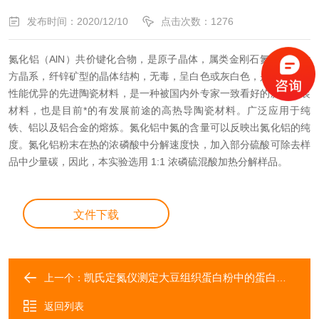
发布时间：2020/12/10
点击次数：1276
氮化铝（AlN）共价键化合物，是原子晶体，属类金刚石氮化物、六
方晶系，纤锌矿型的晶体结构，无毒，呈白色或灰白色，是一种综合
性能优异的先进陶瓷材料，是一种被国内外专家一致看好的新型封装
材料，也是目前*的有发展前途的高热导陶瓷材料。广泛应用于纯
铁、铝以及铝合金的熔炼。氮化铝中氮的含量可以反映出氮化铝的纯
度。氮化铝粉末在热的浓磷酸中分解速度快，加入部分硫酸可除去样
品中少量碳，因此，本实验选用 1:1 浓磷硫混酸加热分解样品。
文件下载
凯氏定氮仪测定大豆组织蛋白粉中的蛋白质含量
上一个：
返回列表