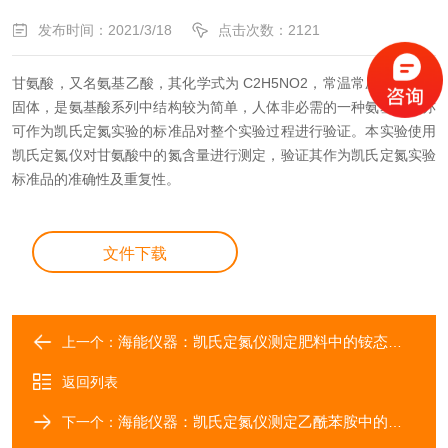
发布时间：2021/3/18
点击次数：2121
甘氨酸，又名氨基乙酸，其化学式为
C
2
H
5
NO
2
，常温常压下为白色
固体，是氨基酸系列
中结构较为简单，人体非必需的一种氨基酸。亦
可作为凯氏定氮实验的标准品对整个实验过
程进行验证。本实验使用
凯氏定氮仪对甘氨酸中的氮含量进行测定，验证其作为凯氏定氮实
验
标准品的准确性及重复性。
文件下载
海能仪器：凯氏定氮仪测定肥料中的铵态氮含量
上一个：
返回列表
海能仪器：凯氏定氮仪测定乙酰苯胺中的氮含量
下一个：