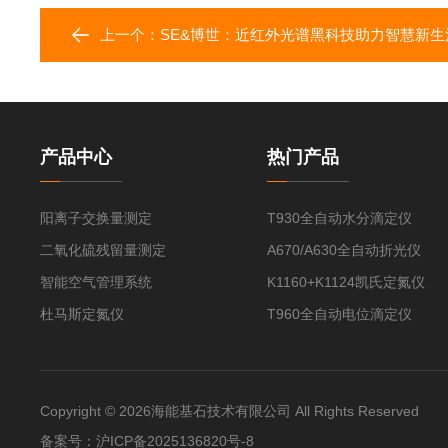
上一个：
SE&博世：近红外光谱黑科技助力智慧新生
产品中心
热门产品
阳离子交换量测定
T930全自动水分滴定仪
二氧化硫残留量测定
A670/A630全自动折光仪
智能空气管理系统
K1160+K1124凯氏定氮仪
杜马斯定氮仪
T960全自动电位滴定仪
Copyright © 2026海能基石技术有限公司 All Rights Reserved
备案号：
沪ICP备2025136820号-8