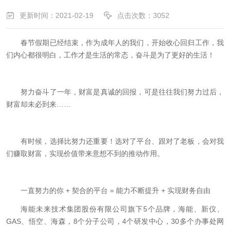
更新时间：2021-02-19
点击次数：3052
春节假期已经结束，作为成年人的我们，开始收心回归工作，我
们内心都很明白，工作才是生活的常态，奋斗是为了更好的生活！
努力奋斗了一年，财富是真诚的回报，可是往往我们努力过后，
财富却未必到来
……
有时候，选择比努力还重要！选对了平台、跟对了老板，会对我
们赚取财富，实现价值带来意想不到的推动作用。
一直努力的你
+
契合的平台
=
能力不断提升
+
实现财务自由
海能未来技术集团股份有限公司旗下
5
个品牌，海能、新仪、
GAS
、悟空、海森，
8
个分子公司，
4
个研发中心，
30
多个办事处网