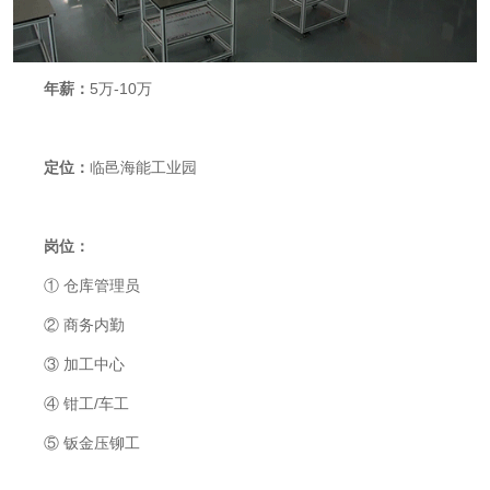
年薪：
5
万
-10
万
定位：
临邑海能工业园
岗位：
①
仓库管理员
②
商务内勤
③
加工中心
④
钳工
/
车工
⑤
钣金压铆工