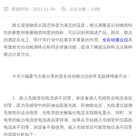
更新时间：2022-11-09
点击次数：2389
熔点是指物质从固态转变为液态的温度，熔点测量是识别物质特
性的参数和衡量物质纯度的指标，可以识别和描述产品。因此，熔点
的测定在化工、医疗等行业中起着非常重要的作用。
全自动熔点仪
具
有透射光自动检测终点和同步录像功能，提供了阈值法和终点法两种
熔点计算方法。
今天小编要与大家分享的是全自动熔点仪的常见故障维修方法：
1、插入毛细管后电流表不回零。将设备插入毛细管后电流表应
归零，因为毛细管中的药物会阻塞光路。药物熔化后，光线通过玻璃
毛细管到达光电管，光电管的光敏输出电流实现熔化显示。同时，光
电管的输出电流使电流表由零转满。如果在开始插入毛细管时仪器的
电流表不归零，则设备不能使用。插入毛细管后可能导致仪表不回零
的原因分析如下：