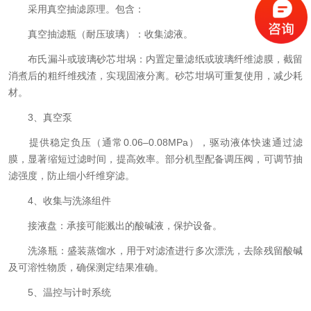
采用真空抽滤原理。包含：
真空抽滤瓶（耐压玻璃）：收集滤液。
布氏漏斗或玻璃砂芯坩埚：内置定量滤纸或玻璃纤维滤膜，截留
消煮后的粗纤维残渣，实现固液分离。砂芯坩埚可重复使用，减少耗
材。
3、真空泵
提供稳定负压（通常0.06–0.08MPa），驱动液体快速通过滤
膜，显著缩短过滤时间，提高效率。部分机型配备调压阀，可调节抽
滤强度，防止细小纤维穿滤。
4、收集与洗涤组件
接液盘：承接可能溅出的酸碱液，保护设备。
洗涤瓶：盛装蒸馏水，用于对滤渣进行多次漂洗，去除残留酸碱
及可溶性物质，确保测定结果准确。
5、温控与计时系统