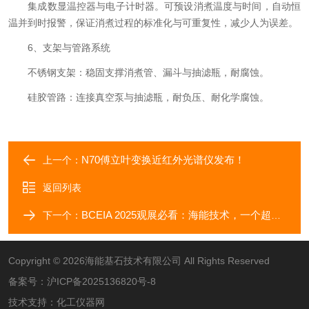
集成数显温控器与电子计时器。可预设消煮温度与时间，自动恒
温并到时报警，保证消煮过程的标准化与可重复性，减少人为误差。
6、支架与管路系统
不锈钢支架：稳固支撑消煮管、漏斗与抽滤瓶，耐腐蚀。
硅胶管路：连接真空泵与抽滤瓶，耐负压、耐化学腐蚀。
N70傅立叶变换近红外光谱仪发布！
上一个：
返回列表
BCEIA 2025观展必看：海能技术，一个超有料的“宝藏展位”！
下一个：
Copyright © 2026海能基石技术有限公司 All Rights Reserved
备案号：
沪ICP备2025136820号-8
技术支持：
化工仪器网