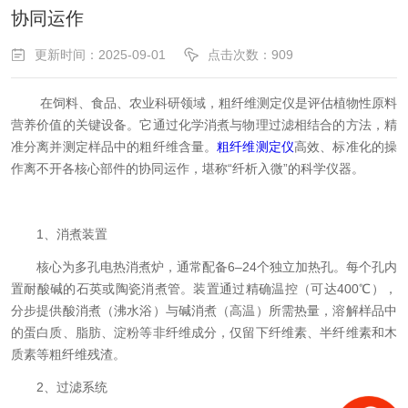
协同运作
更新时间：2025-09-01
点击次数：909
在饲料、食品、农业科研领域，粗纤维测定仪是评估植物性原料
营养价值的关键设备。它通过化学消煮与物理过滤相结合的方法，精
准分离并测定样品中的粗纤维含量。
粗纤维测定仪
高效、标准化的操
作离不开各核心部件的协同运作，堪称“纤析入微”的科学仪器。
1、消煮装置
核心为多孔电热消煮炉，通常配备6–24个独立加热孔。每个孔内
置耐酸碱的石英或陶瓷消煮管。装置通过精确温控（可达400℃），
分步提供酸消煮（沸水浴）与碱消煮（高温）所需热量，溶解样品中
的蛋白质、脂肪、淀粉等非纤维成分，仅留下纤维素、半纤维素和木
质素等粗纤维残渣。
2、过滤系统