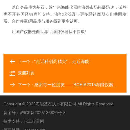
以自身品质为基石，近年来海能仪器的海外市场拓展迅速，诚然
离不开各国经销商的支持。海能仪器愿与更多经销商朋友们共同发
展、合作共赢!用品质与服务得到更多认可。
让国产仪器走向世界，海能仪器从不停歇!
“走近科创高精尖”，走近海能
上一个：
返回列表
感谢每一位朋友——BCEIA2015海能仪器客商篇
下一个：
Copyright © 2026海能基石技术有限公司 All Rights Reserved
备案号：
沪ICP备2025136820号-8
技术支持：
化工仪器网