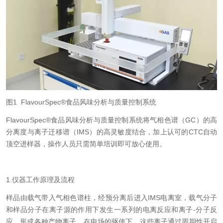
图
1 FlavourSpec®
食品风味分析与质量控制系统
FlavourSpec®
食品风味分析与质量控制系统将气相色谱（
GC
）的高
分离度与离子迁移谱（
IMS
）的高灵敏度结合，加上认可的
CTC
自动
顶空进样器，操作人员只需简单培训即可放心使用。
1.
仪器工作原理及流程
样品由载气带入气相色谱柱，经预分离后进入
IMS
电离室，载气分子
和样品分子在离子源的作用下发生一系列的电离反应和离子
-
分子反
应，形成各种产物离子。在电场的驱使下，这些离子通过周期性开启