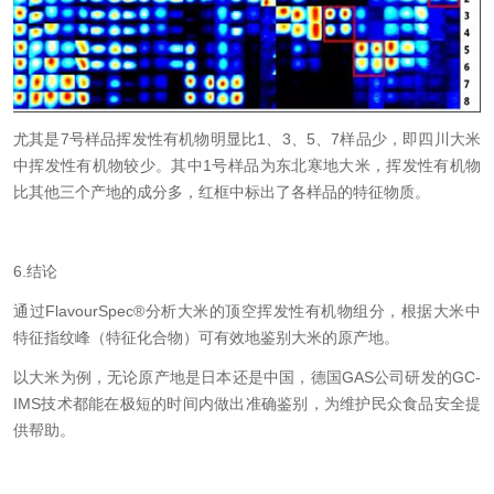
尤其是
7
号样品挥发性有机物明显比
1
、
3
、
5
、
7
样品少，即四川大米
中挥发性有机物较少。其中
1
号样品为东北寒地大米，挥发性有机物
比其他三个产地的成分多，红框中标出了各样品的特征物质。
6.
结论
通过
FlavourSpec®
分析大米的顶空挥发性有机物组分，根据大米中
特征指纹峰（特征化合物）可有效地鉴别大米的原产地。
以大米为例，无论原产地是日本还是中国，德国
GAS
公司研发的
GC-
IMS
技术都能在极短的时间内做出准确鉴别，为维护民众食品安全提
供帮助。