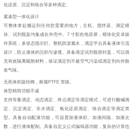
化还原、沉淀和络合等多种滴定。
紧凑型一体化设计
可整体拿起搬运到任何您需要的地方，主机、搅拌器、滴定模
块、试剂瓶架均集成在外壳中。
7 寸彩色电容屏，模块化安卓操
作系统，多状态指示灯。
整机防泼溅水，滴定平台具备液体引流
设计，防止液体的沉积与渗透。
具备滴定试剂瓶密封盖，可以填
充有效隔离吸附材料，保证滴定剂不被空气污染或滴定剂向外散
发气味。
无死体积旋转阀，耐腐PTFE 管路。
体型精简功能不减
支持等量滴定、动态滴定、终点滴定等滴定模式，可进行酸碱滴
定、沉淀滴定、非水滴定、氧化还原滴定、络合滴定等滴定类
型。
具备自动配液功能，可设置加液体积、加液间隔、加液次
数，进行液体配制。
具备自定义公式编辑器功能，复杂的计算也