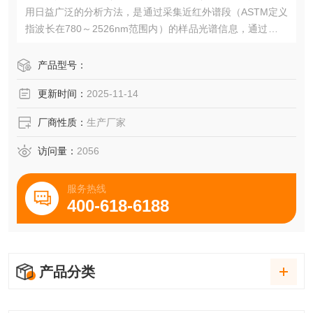
用日益广泛的分析方法，是通过采集近红外谱段（ASTM定义
指波长在780～2526nm范围内）的样品光谱信息，通过化学
计量学算法，快速获取样品成分含量和特性的分析技术。
产品型号：
因为其分析速度快、多组分同时检测、样品无损非破坏性的
更新时间：
2025-11-14
特点，在农业畜牧、食品、化工、石化、制药、烟草等多个
领域，为科研、教学、生产和过程控制提供了广阔的应用。
厂商性质：
生产厂家
访问量：
2056
服务热线
400-618-6188
产品分类