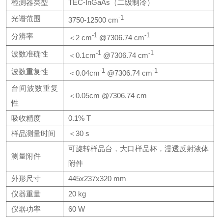
检测器类型
TEC-InGaAs（二级制冷）
光谱范围
-1
3750-12500 cm
分辨率
-1
-1
＜2 cm
@7306.74 cm
波数准确性
-1
-1
＜0.1cm
@7306.74 cm
波数重复性
-1
-1
＜0.04cm
@7306.74 cm
台间波数重复
＜0.05cm @7306.74 cm
性
吸收精度
0.1% T
样品测量时间
＜30 s
可旋转样品台，大口样品杯，漫透反射液体
测量附件
附件
外形尺寸
445x237x320 mm
仪器重量
20 kg
仪器功率
60 W