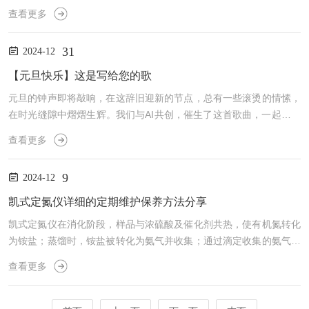
其他介质）的温度调节，从而提供稳定的热环境。用户可以通过控制
查看更多
面板设定目标温度，循环器自动调节，确保介质温度的稳定。选购高
低温循环水器是一个需要仔细考虑的过程，因为选择合适的设备将直
31
2024-12
接影响到实验室或工业生产的效率和成本。以下是选购时需要考虑的
关键因素：1、温度范围和稳定性：先要考虑的是所需的温度范围，
【元旦快乐】这是写给您的歌
包括高温和低温的要求。确保所选设备能够在需要的温度范围内稳定
元旦的钟声即将敲响，在这辞旧迎新的节点，总有一些滚烫的情愫，
运...
在时光缝隙中熠熠生辉。我们与AI共创，催生了这首歌曲，一起感受
科技工作者多元又炽热的日常。
查看更多
9
2024-12
凯式定氮仪详细的定期维护保养方法分享
凯式定氮仪在消化阶段，样品与浓硫酸及催化剂共热，使有机氮转化
为铵盐；蒸馏时，铵盐被转化为氨气并收集；通过滴定收集的氨气，
根据消耗的酸量计算出氮含量。它以测量准确、操作简便、适用范围
查看更多
广等特点，成为实验室中重要的分析设备，为科研、生产及质量控制
提供了有力的技术支撑。定期维护保养是确保凯式定氮仪持续高效运
行的关键，下面将介绍详细的定期维护保养方法：1、日常清洁：使