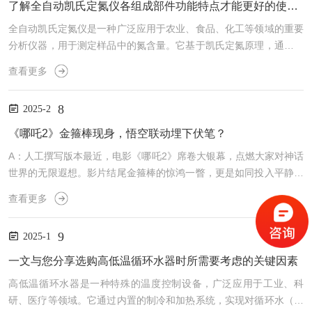
了解全自动凯氏定氮仪各组成部件功能特点才能更好的使用它
全自动凯氏定氮仪是一种广泛应用于农业、食品、化工等领域的重要
分析仪器，用于测定样品中的氮含量。它基于凯氏定氮原理，通过消
解、蒸馏、滴定等步骤，自动分析试样中的氮含量，进而计算出蛋白
查看更多
质含量。全自动凯氏定氮仪由多个部件构成，每个部件都有着不同的
功能和特点。下面将其各组成部件进行详细介绍：1、试剂泵：试剂
8
2025-2
泵是其中重要的组成部分之一，主要功能是将试剂输送到反应池中。
试剂泵通常具有高精度、稳定性和可调节的输送速度，以确保准确的
《哪吒2》金箍棒现身，悟空联动埋下伏笔？
试剂投入。2、反应池：反应池是进行凯氏定氮反应的地方，通常
A：人工撰写版本最近，电影《哪吒2》席卷大银幕，点燃大家对神话
由...
世界的无限遐想。影片结尾金箍棒的惊鸿一瞥，更是如同投入平静湖
面的巨石，激起千层浪，在观众心间留下了难以磨灭的震撼与好奇：
查看更多
在电影下一部中，哪吒与孙悟空是否会梦幻联动？答案交予未来。然
而，哪吒与孙悟空二人的精神确有共鸣。无论是身披混天绫脚踏风火
9
2025-1
轮，不屈不挠惩恶扬善；还是手持金箍棒一路降妖除魔，勇于突破；
二者皆以责任与担当、无畏的勇气、突破自我的精神打动众人。这份
一文与您分享选购高低温循环水器时所需要考虑的关键因素
精神，也正是海能技术旗下的悟空仪器怀揣的赤子之心。“无所畏...
高低温循环水器是一种特殊的温度控制设备，广泛应用于工业、科
研、医疗等领域。它通过内置的制冷和加热系统，实现对循环水（或