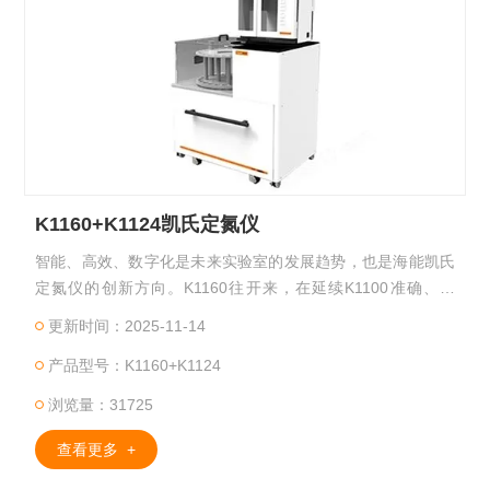
K1160+K1124凯氏定氮仪
智能、高效、数字化是未来实验室的发展趋势，也是海能凯氏
定氮仪的创新方向。K1160往开来，在延续K1100准确、稳
定、方便、快捷的基础上，更具智能、高效、节能、数据共享
更新时间：2025-11-14
等特点，给用户带来更多的全新体验。该产品可以更广泛地应
产品型号：K1160+K1124
用于食品加工、饲料生产、地质矿产、化工、畜牧、土肥、环
境监测、医药、农业、科研、教学、质量监督等领域中氮或蛋
浏览量：31725
白质测定。
查看更多 +