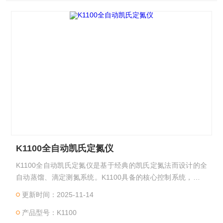
K1100全自动凯氏定氮仪
K1100全自动凯氏定氮仪是基于经典的凯氏定氮法而设计的全
自动蒸馏、滴定测氮系统。K1100具备的核心控制系统，以及
自动化的整机与精益求精的零部件，造就了k1100的优良品
更新时间：2025-11-14
质。仪器可以实现消化管的自动排废清洗功能，轻松完成滴定
产品型号：K1100
杯的自动排废、自动清洗工作、全新设计的蒸汽发生系统可以