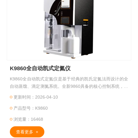
K9860全自动凯式定氮仪
K9860全自动凯式定氮仪是基于经典的凯氏定氮法而设计的全
自动蒸馏、滴定测氮系统。全新9860具备的核心控制系统，以
及自动化的整机与精益求精的零部件，造就了K9860的优良品
更新时间：2026-04-10
质。高精度耐腐加液泵和直线电机微控滴定系统确保实验结果
产品型号：K9860
的准确性。广泛应用于食品加工、饲料生产、烟草、畜牧、土
肥、环境监测、医药、农业、科研、教学、质量监督等领域，
浏览量：16468
进行氮或蛋白质含量的测定。
查看更多 +