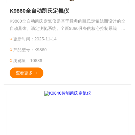
K9860全自动凯氏定氮仪
K9860全自动凯氏定氮仪是基于经典的凯氏定氮法而设计的全
自动蒸馏、滴定测氮系统。全新9860具备的核心控制系统，以
及自动化的整机与精益求精的零部件，造就了K9860的优良品
更新时间：2025-11-14
质。高精度耐腐加液泵和直线电机微控滴定系统确保实验结果
产品型号：K9860
的准确性。广泛应用于食品加工、饲料生产、烟草、畜牧、土
肥、环境监测、医药、农业、科研、教学、质量监督等领域，
浏览量：10836
进行氮或蛋白质含量的测定。
查看更多 +