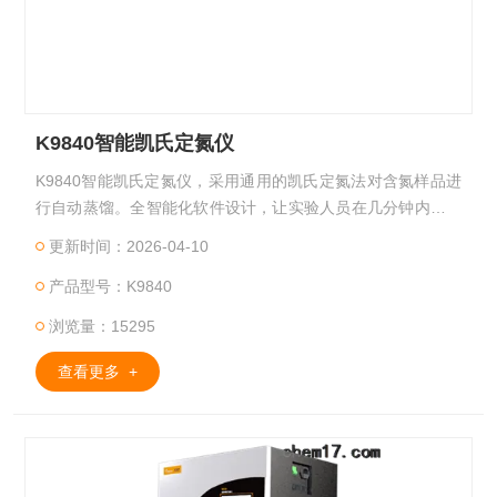
K9840智能凯氏定氮仪
K9840智能凯氏定氮仪，采用通用的凯氏定氮法对含氮样品进
行自动蒸馏。全智能化软件设计，让实验人员在几分钟内轻松
完成样品的蒸馏。完备的安全系统体现了海能的人性化智慧。
更新时间：2026-04-10
对所需试剂自动定量加液，全过程无人值守，各种状态智能检
产品型号：K9840
测。自动蒸馏、自动冷凝、自动淋洗系统使测量精度进一步提
高。
浏览量：15295
查看更多 +