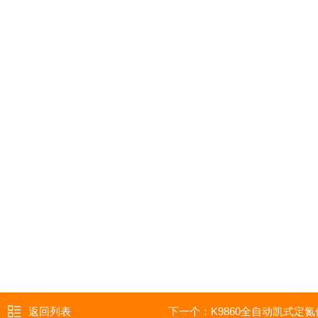
返回列表
下一个：
K9860全自动凯式定氮