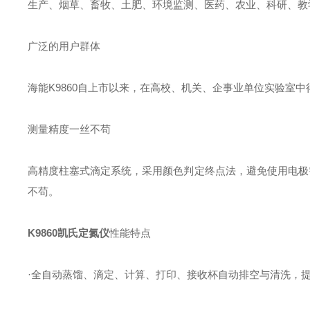
生产、烟草、畜牧、土肥、环境监测、医药、农业、科研、教
广泛的用户群体
海能K9860自上市以来，在高校、机关、企事业单位实验室
测量精度一丝不苟
高精度柱塞式滴定系统，采用颜色判定终点法，避免使用电极需
不苟。
K9860
凯氏定氮仪
性能特点
·全自动蒸馏、滴定、计算、打印、接收杯自动排空与清洗，