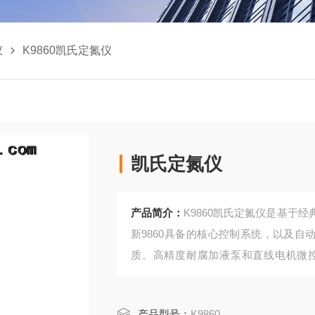
仪
K9860凯氏定氮仪
凯氏定氮仪
产品简介：
K9860凯氏定氮仪是基于
新9860具备的核心控制系统，以及自
质。高精度耐腐加液泵和直线电机微
工、饲料生产、烟草、畜牧、土肥、环
进行氮或蛋白质含量的测定。
产品型号：
K9860