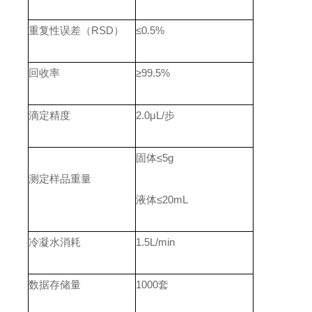
重复性误差（RSD）
≤0.5%
回收率
≥99.5%
滴定精度
2.0μL/步
固体≤5g
测定样品重量
液体≤20mL
冷凝水消耗
1.5L/min
数据存储量
1000套