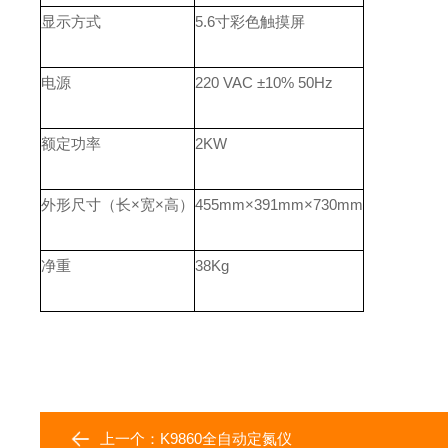
显示方式
5.6寸彩色触摸屏
电源
220 VAC ±10% 50Hz
额定功率
2KW
外形尺寸（长×宽×高）
455mm×391mm×730mm
净重
38Kg
上一个：
K9860全自动定氮仪