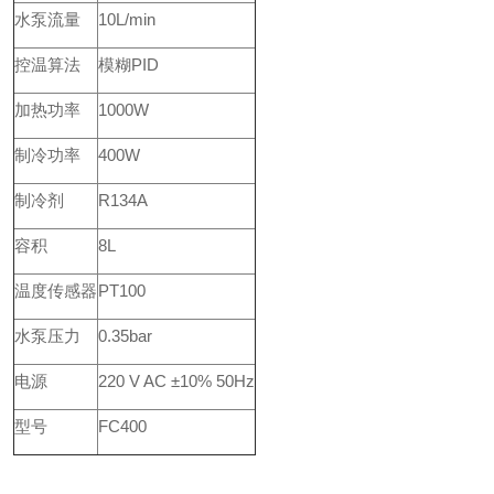
水泵流量
10L/min
控温算法
模糊PID
加热功率
1000W
制冷功率
400W
制冷剂
R134A
容积
8L
温度传感器
PT100
水泵压力
0.35bar
电源
220 V AC ±10% 50Hz
型号
FC400