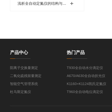
浅析全自动定氮仪的结构与功能
产品中心
热门产品
阳离子交换量测定
T930全自动水分滴定仪
二氧化硫残留量测定
A670/A630全自动折光仪
智能空气管理系统
K1160+K1124凯氏定氮仪
杜马斯定氮仪
T960全自动电位滴定仪