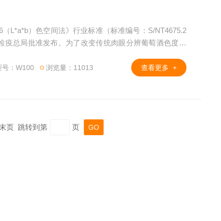
（L*a*b）色空间法》行业标准（标准编号：S/NT4675.2
检验检疫总局批准发布。为了改变传统肉眼分辨葡萄酒色度的
析仪就此诞生！
号：W100
浏览量：11013
查看更多 +
页 末页 跳转到第
页