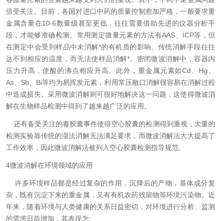
倍受关注。目前，各国对进口中药的质量控制愈加严格，一般要求重
金属含量在10-6数量级甚至更低，往往需要借助先进的仪器分析手
段，才能够准确检测。常用测定微量元素的方法有AAS、ICP等，但
在测定中会受到样品中未消解*的有机质的影响。传统消解手段往往
达不到相应的温度，而无法使样品消解*。密闭微波消解中，容器内
压力升高，使酸的沸点相应升高。此外，重金属元素如Cd、Hg、
As、Sb、Bi等均为易挥发元素，利用常压敞口消解很容易在消解过程
中造成损失。采用微波消解则可很好地解决这一问题，这使得微波消
解在生物样品检测中得到了越来越广泛的应用。
还有备受关注的毒胶囊事件使得空心胶囊的检测得到重视，大量的
检测实验靠传统的湿法消解无法满足要求，而微波消解法大大提高了
工作效率，因此微波消解法被列入空心胶囊检测指导规范。
4微波消解在环境领域的应用
许多环境样品都是经过复杂的作用，沉降后的产物，基体成分复
杂，既有沉淀下来的重金属，又有有机农药残留物等环境污染物。近
年来，随着环境与人类健康的关系日益密切，对环境进行分析、监测
的需求日益增加，其表现为: