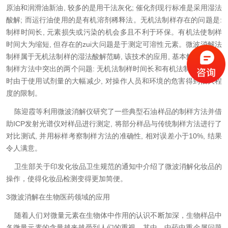
原油和润滑油新油, 较多的是用干法灰化; 催化剂现行标准是采用湿法
酸解; 而运行油使用的是有机溶剂稀释法。无机法制样存在的问题是:
制样时间长, 元素损失或污染的机会多且不利于环保。有机法使制样
时间大为缩短, 但存在的zui大问题是于测定可溶性元素。微波消解法
制样属于无机法制样的湿法酸解范畴, 该技术的应用, 基本解决了传统
制样方法中突出的两个问题: 无机法制样时间长和有机法制样不*。同
时由于使用试剂量的大幅减少, 对操作人员和环境的危害得到很大程
度的限制。
陈迎霞等利用微波消解仪研究了一些典型石油样品的制样方法并借
助ICP发射光谱仪对样品进行测定, 将部分样品与传统制样方法进行了
对比测试, 并用标样考察制样方法的准确性, 相对误差小于10%, 结果
令人满意。
卫生部关于印发化妆品卫生规范的通知中介绍了微波消解化妆品的
操作，使得化妆品检测变得更加简便。
3微波消解在生物医药领域的应用
随着人们对微量元素在生物体中作用的认识不断加深，生物样品中
各微量元素的含量越来越受到人们的重视。其中，中药中重金属问题