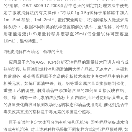
的*消解。GB/T 5009.17-2003食品中总汞的测定前处理方法中便规
定了微波消解法的有关操作：“称取0.1g-0.5g试样于消解罐中加入
1mL-5mL硝酸，1mL-2mL*，盖好安全阀后，将消解罐放入微波炉消
解系统中，根据不同种类的试样设置消解的*条件，至*消解，冷却后
用硝酸溶液(1+9)定量转移并定容至25mL(低含量试样可定容至
10mL)，混匀待测。”
2微波消解在石油化工领域的应用
应用原子光谱(AAS、ICP)分析石油样品的测量技术已进入相当成
熟的阶段, 从原油到燃料油和润滑油两大类产品线, 无论生产、科研和
售后服务, 处处需应用原子光谱的分析技术来检测各类样品中的各种
相关元素。如炼厂原油中铁、镍、钒等重金属含量直接影响到催化、
重整工艺的调整; 润滑油品中添加剂含量的加剂量直接反映在钙、
镁、锌、磷等一些元素的浓度指标上;而内燃机油经过使用后某些元素
的含量变化曲线可预测发动机运转状态和油品使用周期;催化剂是否中
毒失效其直接的指标是中毒元素的浓度是否超标。
原子光谱的测定大体可分为有机法和无机法, 即将样品制备成水溶
液或有机溶液, 对上述种种样品采取不同制样方式进行样品预处理, 如