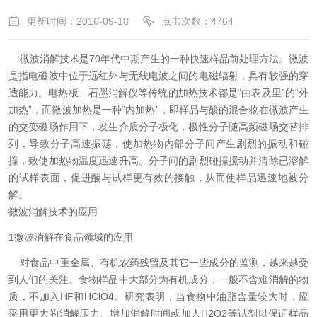
更新时间：2016-09-18
点击次数：4764
微波消解技术是70年代中期产生的一种快速样品前处理方法。微波
是指电磁波中位于远红外与无线电波之间的电磁辐射，具有较强的穿
透能力。电热板、石墨消解仪等传统的加热技术都是“由表及里”的“外
加热”，而微波加热是一种“内加热”，即样品与酸的混合物在微波产生
的交变磁场作用下，发生介质分子极化，极性分子随高频磁场交替排
列，导致分子高速振荡，使加热物内部分子间产生剧烈的振动和碰
撞，致使加热物温度迅速升高。分子间的剧烈碰撞搅动并清除已溶解
的试样表面，促进酸与试样更有效的接触，从而使样品迅速地被分
解。
微波消解技术的应用
1微波消解在食品领域的应用
对食品中重金属、有机农药残留及其它一些成分的监测，越来越受
到人们的关注。食物样品中大部分为有机成分，一般不含难消解的物
质，不加入HF和HClO4。研究表明，当食物中油脂含量较大时，应
采用更大的消解压力、增加消解时间或加人H2O2等试剂以保证样品