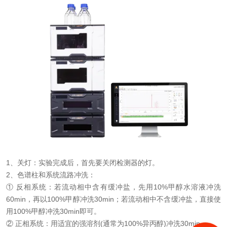
1、关灯：实验完成后，首先要关闭检测器的灯。
2、色谱柱和系统流路冲洗：
①
反相系统
：若流动相中
含有缓冲盐
，先用
10%甲醇水溶液
冲洗
60min，再以
100%甲醇
冲洗30min；若流动相中
不含缓冲盐
，直接使
用
100%甲醇
冲洗30min即可。
②
正相系统
：用适宜的
强溶剂(通常为100%异丙醇)
冲洗30min。