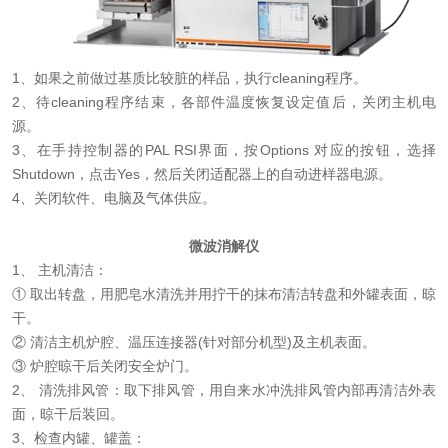
1、如果之前做过基质比较脏的样品，
执行cleaning程序
。
2、待cleaning程序结束，各部件温度恢复设定值后，关闭主机电
源。
3、在手持控制器的PAL RSI界面，
按Options 对应的按钮，选择
Shutdown
，点击Yes，然后关闭适配器上的自动进样器电源。
4、
关闭
软件、电脑及
气体供应
。
微波消解仪
1、 主机清洁：
① 取出转盘，用肥皂水清洗并用拧干的抹布清洁
转盘和外罐表面
，晾
干。
② 清洁主机炉腔、温压连接器(针对部分机型)及主机表面。
③
炉腔晾干
后关闭安全炉门。
2、 清洗排风管：取下排风管，用自来水冲洗排风管内部再清洁外表
面，
晾干后
装回。
3、检查内罐、罐盖：