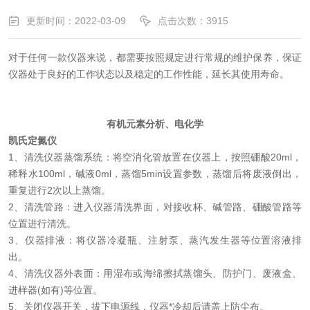
更新时间：2022-03-09
点击次数：3915
对于任何一款仪器来说，都需要按照规定进行常规的维护保养，保证
仪器处于良好的工作状态以及稳定的工作性能，延长其使用寿命。
有机元素分析、电化学
凯氏定氮仪
1、清洗仪器蒸馏系统：将空消化管放置在仪器上，按照硼酸20ml，
稀释水100ml，碱液0ml，蒸馏5min设置参数，蒸馏后将废液倒出，
重复进行
2次以上蒸馏
。
2、清洗管路：进入仪器清洗界面，对
接收杯、碱管路、硼酸管路
等
位置进行清洗。
3、仪器排液：将仪器
冷凝瓶、注射泵、蒸汽发生器
等位置溶液排
出。
4、清洗仪器外表面：用湿布或海绵擦拭
蒸馏头、防护门、废液盒、
进样器
(如有)等位置。
5、关闭仪器开关，拔下电源线，仪器*冷却后请盖上防尘布。