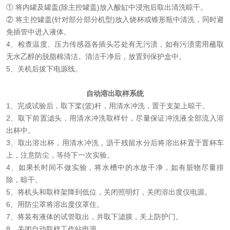
① 将内罐及罐盖(除主控罐盖)放入
酸缸中
浸泡后取出
清洗晾干
。
② 将主控罐盖(针对部分部分机型)放入烧杯或锥形瓶中清洗，同时
避
免插管中进入液体
。
4、检查温度、压力传感器各插头芯处有无污渍，如有污渍需用蘸取
无水乙醇的脱脂棉清洁。清洁干净后，放置到保护盒中。
5、关机后
拔下电源线
。
自动溶出取样系统
1、完成试验后，取下桨(篮)杆，用清水冲洗，置于支架上晾干。
2、取下前置滤头，用清水冲洗取样针，
尽量保证冲洗液全部流入溶
出杯中
。
3、取出溶出杯，用清水冲洗，沥干残留水分后将溶出杯置于置杯车
上，
注意防尘
，等待下一次实验。
4、如果长时间不做实验，将水槽中的水放干净，
如有脏物尽量排
除
，晾干。
5、将机头和取样架降到低位，关闭照明灯，关闭溶出度仪电源。
6、用防尘罩将溶出度仪罩住。
7、将装有液体的试管取出，并取下滤膜，关上防护门。
8、关闭自动取样工作站电源。