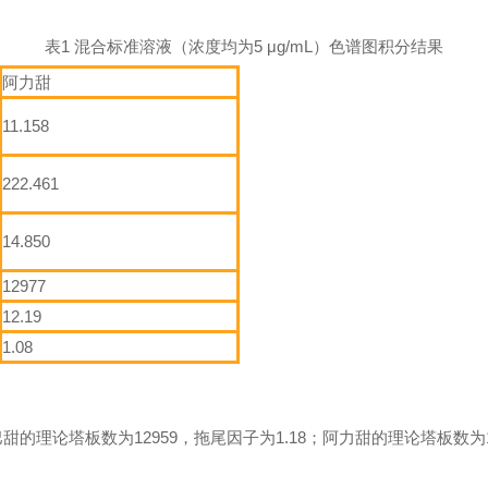
表1 混合标准溶液（浓度均为5 μg/mL）色谱图积分结果
阿力甜
11.158
222.461
14.850
12977
12.19
1.08
的理论塔板数为12959，拖尾因子为1.18；阿力甜的理论塔板数为12