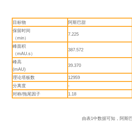
目标物
阿斯巴甜
保留时间
7.225
（min）
峰面积
387.572
（mAU.s）
峰高
39.370
(mAU)
理论塔板数
12959
分离度
-
对称/拖尾因子
1.18
由表1中数据可知，阿斯巴甜