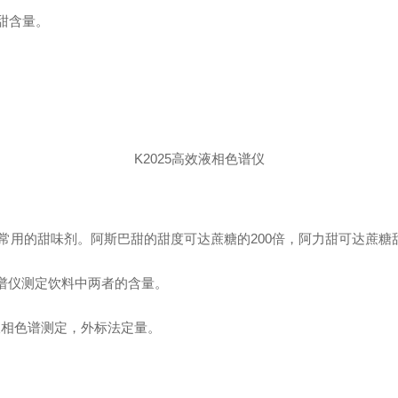
甜含量。
K2025高效液相色谱仪
用的甜味剂。阿斯巴甜的甜度可达蔗糖的200倍，阿力甜可达蔗糖甜
色谱仪测定饮料中两者的含量。
液相色谱测定，外标法定量。