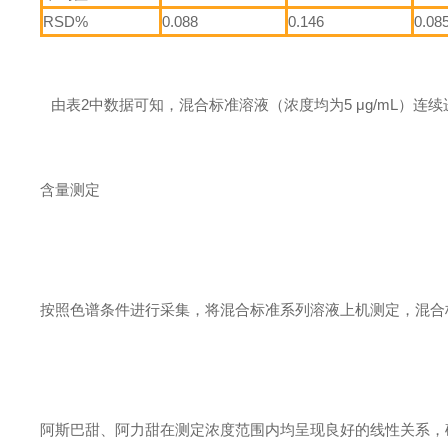
RSD%
0.088
0.146
0.08
由表2中数据可知，混合标准溶液（浓度均为5 μg/mL）连续进
含量测定
按照色谱条件进行采集，将混合标准系列溶液上机测定，混合
阿斯巴甜、阿力甜在测定浓度范围内均呈现良好的线性关系，确定