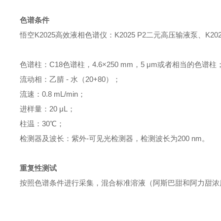
色谱条件
悟空K2025高效液相色谱仪：K2025 P2二元高压输液泵、K202
色谱柱：C18色谱柱，4.6×250 mm，5 μm或者相当的色谱柱
流动相：乙腈 - 水（20+80）；
流速：0.8 mL/min；
进样量：20 μL；
柱温：30℃；
检测器及波长：紫外-可见光检测器，检测波长为200 nm。
重复性测试
按照色谱条件进行采集，混合标准溶液（阿斯巴甜和阿力甜浓度均